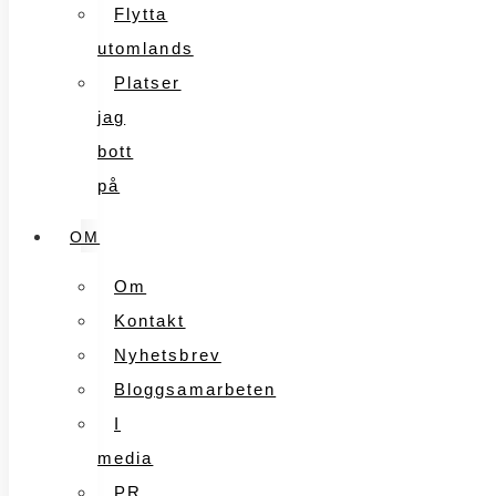
Flytta
utomlands
Platser
jag
bott
på
OM
Om
Kontakt
Nyhetsbrev
Bloggsamarbeten
I
media
PR