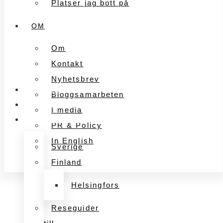
Platser jag bott på
OM
Om
Kontakt
Nyhetsbrev
FÖRETAGANDE
Bloggsamarbeten
MARKNADSFÖRING
I media
UPPLEVELSER
PR & Policy
In English
Sverige
Finland
Helsingfors
Reseguider