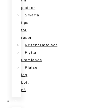
till
platser
Smarta
tips
för
resor
Reseberättelser
Flytta
utomlands
Platser
jag
bott
på
OM