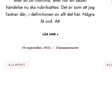
eller att bli mamma, eller hur en sådan
händelse nu ska rubriksättas. Det är som att jag
fastnar där, i definitionen av allt det här. Några
få ord. Att
LÄS MER »
28 september, 2025
3 kommentarer
ALLMÄNT
AL