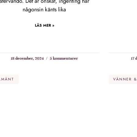
återvändo. Det är önskat, ingenting har
någonsin känts lika
LÄS MER »
18 december, 2024
5 kommentarer
17 
LMÄNT
VÄNNER &