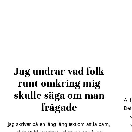
Jag undrar vad folk
runt omkring mig
skulle säga om man
All
frågade
Det
s
Jag skriver på en lång lång text om att få barn,