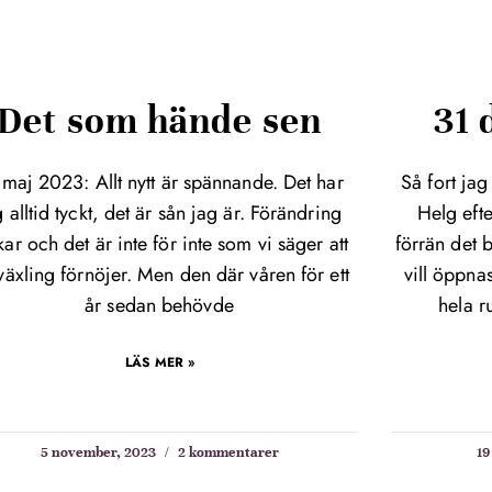
Det som hände sen
31
 maj 2023: Allt nytt är spännande. Det har
Så fort jag
g alltid tyckt, det är sån jag är. Förändring
Helg efte
kar och det är inte för inte som vi säger att
förrän det 
äxling förnöjer. Men den där våren för ett
vill öppnas
år sedan behövde
hela r
LÄS MER »
5 november, 2023
2 kommentarer
19