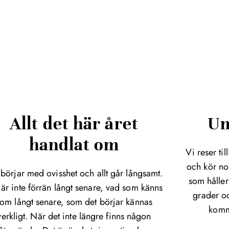
Allt det här året
Um
handlat om
Vi reser til
och kör nor
t börjar med ovisshet och allt går långsamt.
som håller
 är inte förrän långt senare, vad som känns
grader oc
om långt senare, som det börjar kännas
komme
verkligt. När det inte längre finns någon