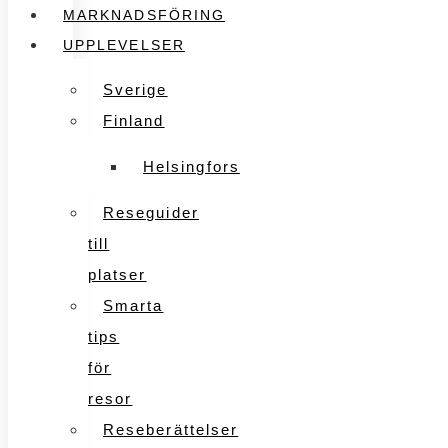
MARKNADSFÖRING
UPPLEVELSER
Sverige
Finland
Helsingfors
Reseguider
till
platser
Smarta
tips
för
resor
Reseberättelser