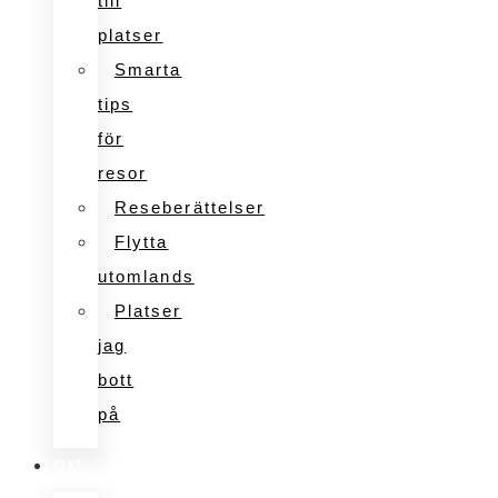
till
platser
Smarta
tips
för
resor
Reseberättelser
Flytta
utomlands
Platser
jag
bott
på
OM