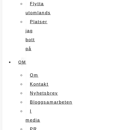
Flytta
utomlands
Platser
jag
bott
på
OM
Om
Kontakt
Nyhetsbrev
Bloggsamarbeten
I
media
PR