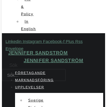
&
Policy
In
English
Linkedin
Instagram
Facebook-f
Plus
Rss
Envelope
JENNIFER SANDSTRÖM
JENNIFER SANDSTRÖM
Sök
FÖRETAGANDE
MARKNADSFÖRING
UPPLEVELSER
Sverige